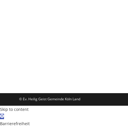
© Ev. Heilig Geist Gemeinde Köln Land
Skip to content
Open toolbar
Barrierefreiheit