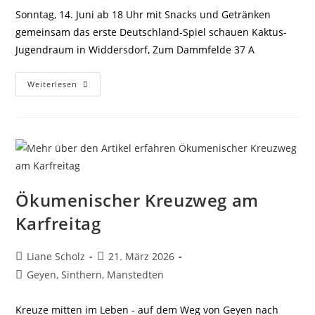
Sonntag, 14. Juni ab 18 Uhr mit Snacks und Getränken
gemeinsam das erste Deutschland-Spiel schauen Kaktus-
Jugendraum in Widdersdorf, Zum Dammfelde 37 A
WM
Weiterlesen
Im
KAKTUS
Ökumenischer Kreuzweg am
Karfreitag
Beitrags-
Beitrag
Liane Scholz
21. März 2026
Autor:
veröffentlicht:
Beitrags-
Geyen, Sinthern, Manstedten
Kategorie:
Kreuze mitten im Leben - auf dem Weg von Geyen nach