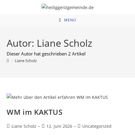
Zum
Inhalt
springen
MENÜ
Autor:
Liane Scholz
Dieser Autor hat geschrieben 2 Artikel
>
Liane Scholz
WM im KAKTUS
Beitrags-
Beitrag
Beitrags-
Liane Scholz
12. Juni 2026
Uncategorized
Autor:
veröffentlicht:
Kategorie: