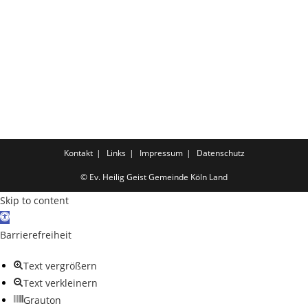
Kontakt
Links
Impressum
Datenschutz
© Ev. Heilig Geist Gemeinde Köln Land
Skip to content
Open toolbar
Barrierefreiheit
Text vergrößern
Text verkleinern
Grauton