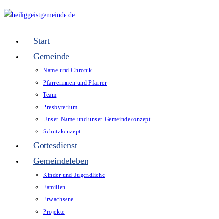
Zum
Inhalt
springen
Start
Gemeinde
Name und Chronik
Pfarrerinnen und Pfarrer
Team
Presbyterium
Unser Name und unser Gemeindekonzept
Schutzkonzept
Gottesdienst
Gemeindeleben
Kinder und Jugendliche
Familien
Erwachsene
Projekte