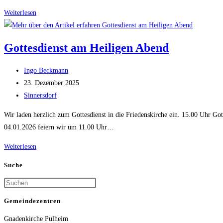
Musikalischer
Weiterlesen
Nachmittag
21.06.2026
Gottesdienst am Heiligen Abend
Beitrags-
Ingo Beckmann
Autor:
Beitrag
23. Dezember 2025
veröffentlicht:
Beitrags-
Sinnersdorf
Kategorie:
Wir laden herzlich zum Gottesdienst in die Friedenskirche ein. 15.00 Uhr Got
04.01.2026 feiern wir um 11.00 Uhr…
Gottesdienst
Weiterlesen
am
Suche
Heiligen
Abend
Gemeindezentren
Gnadenkirche Pulheim