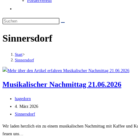
Förderverein
Website-
Suche
umschalten
Sinnersdorf
Start
>
Sinnersdorf
Musikalischer Nachmittag 21.06.2026
Beitrags-
hagedorn
Autor:
Beitrag
4. März 2026
veröffentlicht:
Beitrags-
Sinnersdorf
Kategorie:
Wir laden herzlich ein zu einem musikalischen Nachmittag mit Kaffee und K
feuen uns…