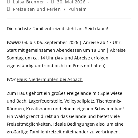
Beitrags-
Beitrag
Luisa Brenner
30. Mai 2026
Autor:
veröffentlicht:
Beitrags-
Freizeiten und Ferien
/
Pulheim
Kategorie:
Die nächste Familienfreizeit steht an. Seid dabei!
WANN?
04. bis 06. September 2026 | Anreise ab 17 Uhr,
Start mit gemeinsamen Abendessen um 18 Uhr | Abreise
Sonntag um ca. 14 Uhr (An- und Abreise erfolgen
eigenständig und sind nicht im Preis enthalten)
WO?
Haus Niedermühlen bei Asbach
Zum Haus gehört ein großes Freigelände mit Spielwiese
und Bach, Lagerfeuerstelle, Volleyballplatz, Tischtennis-
Räumen, Kreativraum und einem eigenen Schwimmbad!
Ein Wald grenzt direkt an das Gelände und bietet viele
Freizeitmöglichkeiten. Ideale Bedingungen also, um eine
großartige Familienfreizeit miteinander zu verbringen.