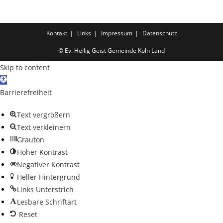
Kontakt
Links
Impressum
Datenschutz
© Ev. Heilig Geist Gemeinde Köln Land
Skip to content
Open toolbar
Barrierefreiheit
Text vergrößern
Text verkleinern
Grauton
Hoher Kontrast
Negativer Kontrast
Heller Hintergrund
Links Unterstrich
Lesbare Schriftart
Reset