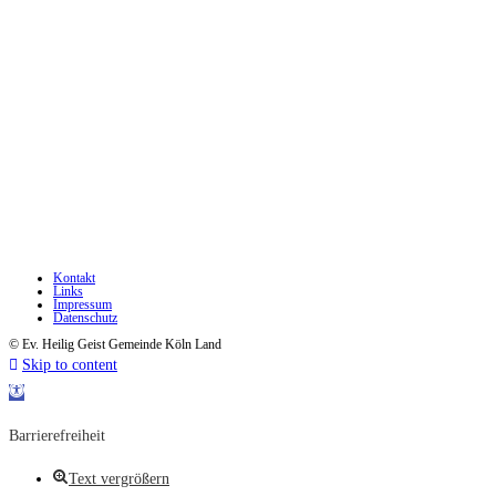
Kontakt
Links
Impressum
Datenschutz
© Ev. Heilig Geist Gemeinde Köln Land
Skip to content
Open toolbar
Barrierefreiheit
Text vergrößern