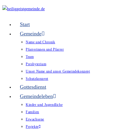
Zum
Inhalt
springen
Start
Gemeinde
Name und Chronik
Pfarrerinnen und Pfarrer
Team
Presbyterium
Unser Name und unser Gemeindekonzept
Schutzkonzept
Gottesdienst
Gemeindeleben
Kinder und Jugendliche
Familien
Erwachsene
Projekte