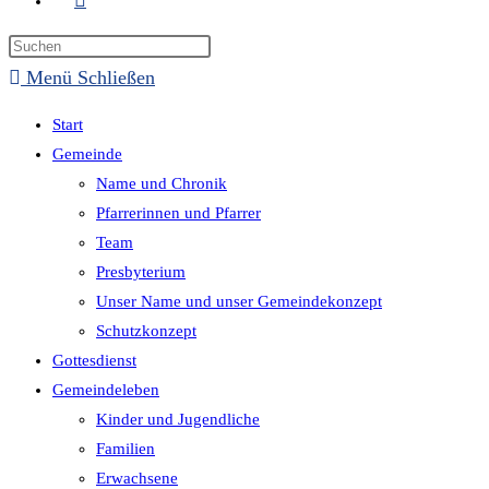
Suche
umschalten
Menü
Schließen
Start
Gemeinde
Name und Chronik
Pfarrerinnen und Pfarrer
Team
Presbyterium
Unser Name und unser Gemeindekonzept
Schutzkonzept
Gottesdienst
Gemeindeleben
Kinder und Jugendliche
Familien
Erwachsene