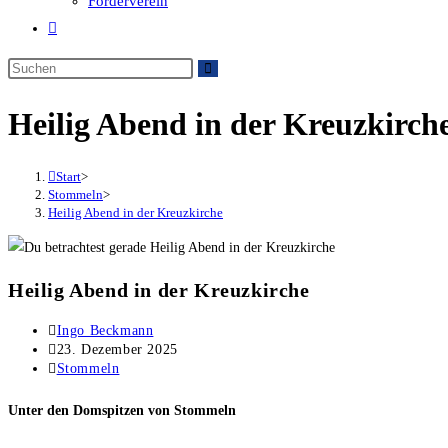
Förderverein
Website-
Suche
umschalten
Heilig Abend in der Kreuzkirch
Start
>
Stommeln
>
Heilig Abend in der Kreuzkirche
Heilig Abend in der Kreuzkirche
Beitrags-
Ingo Beckmann
Autor:
Beitrag
23. Dezember 2025
veröffentlicht:
Beitrags-
Stommeln
Kategorie:
Unter den Domspitzen von Stommeln